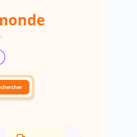
 monde
.
chercher