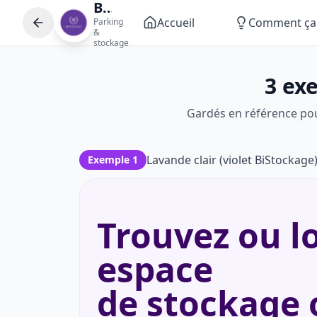
BiStockage
Accueil
Comment ça
Parking
&
stockage
3 ex
Gardés en référence pour
Lavande clair (violet BiStock
Exemple 1
Trouvez ou l
espace
de stockage 