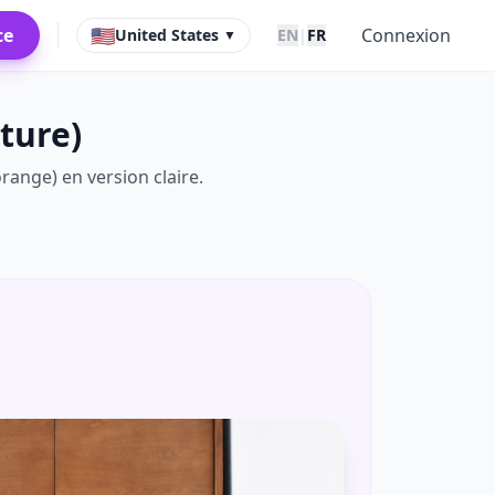
🇺🇸
ce
Connexion
United States
EN
|
FR
▼
ture)
range) en version claire.