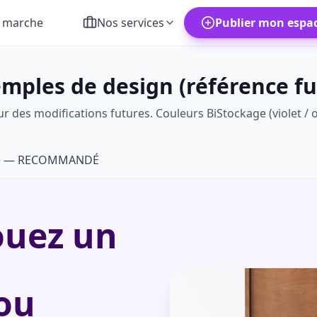
 marche
Nos services
Publier mon espa
emples de design (référence fu
 des modifications futures. Couleurs BiStockage (violet / o
age) — RECOMMANDÉ
ouez un
ou